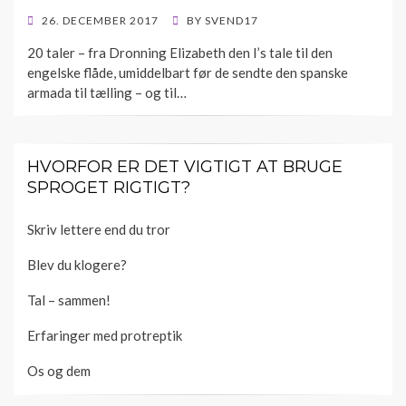
POSTED
26. DECEMBER 2017
BY
SVEND17
ON
20 taler – fra Dronning Elizabeth den I’s tale til den
engelske flåde, umiddelbart før de sendte den spanske
armada til tælling – og til…
HVORFOR ER DET VIGTIGT AT BRUGE
SPROGET RIGTIGT?
Skriv lettere end du tror
Blev du klogere?
Tal – sammen!
Erfaringer med protreptik
Os og dem