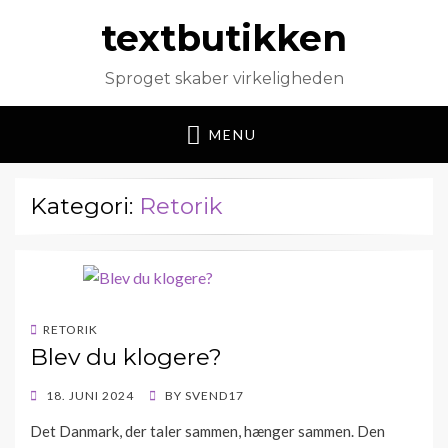
textbutikken
Sproget skaber virkeligheden
MENU
Kategori:
Retorik
RETORIK
Blev du klogere?
POSTED
18. JUNI 2024
BY
SVEND17
ON
Det Danmark, der taler sammen, hænger sammen. Den