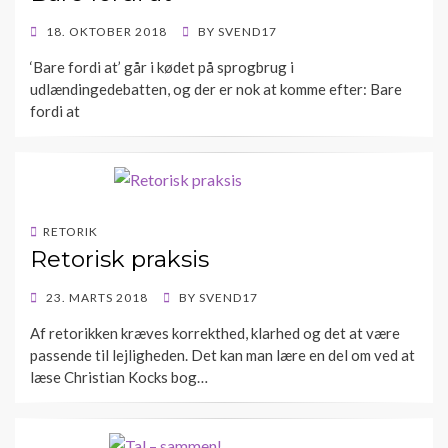
POSTED
18. OKTOBER 2018
BY
SVEND17
ON
‘Bare fordi at’ går i kødet på sprogbrug i
udlændingedebatten, og der er nok at komme efter: Bare
fordi at
RETORIK
Retorisk praksis
POSTED
23. MARTS 2018
BY
SVEND17
ON
Af retorikken kræves korrekthed, klarhed og det at være
passende til lejligheden. Det kan man lære en del om ved at
læse Christian Kocks bog…