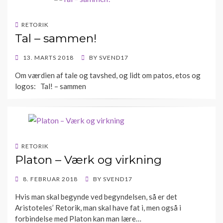
RETORIK
Tal – sammen!
POSTED
13. MARTS 2018
BY
SVEND17
ON
Om værdien af tale og tavshed, og lidt om patos, etos og
logos: Tal! – sammen
RETORIK
Platon – Værk og virkning
POSTED
8. FEBRUAR 2018
BY
SVEND17
ON
Hvis man skal begynde ved begyndelsen, så er det
Aristoteles’ Retorik, man skal have fat i, men også i
forbindelse med Platon kan man lære…